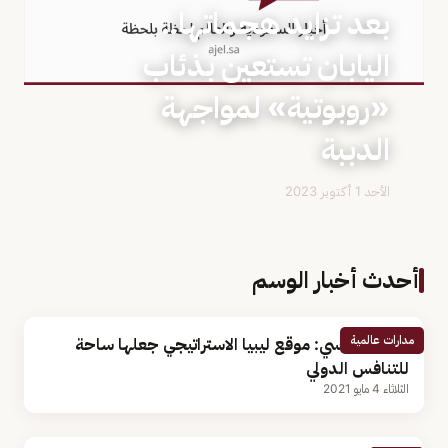
بعد تزايد هجماتها..
اليابان تستعين بذئاب
«روبوتية» لمواجهة
الدببة
الأحد 1 أكتوبر 2023
أحدث أخبار الوسم
مدارات عالمية
محلل سياسي: موقع ليبيا الاستراتيجي جعلها ساحة
للتنافس الدولي
الثلاثاء 4 مايو 2021