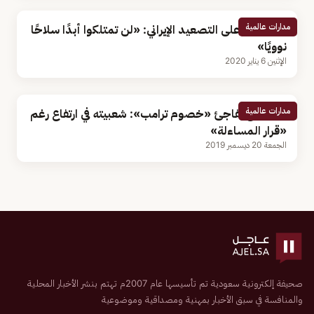
مدارات عالمية
ترامب يرد على التصعيد الإيراني: «لن تمتلكوا أبدًا سلاحًا
نوويًا»
الإثنين 6 يناير 2020
مدارات عالمية
استطلاع يفاجئ «خصوم ترامب»: شعبيته في ارتفاع رغم
«قرار المساءلة»
الجمعة 20 ديسمبر 2019
صحيفة إلكترونية سعودية تم تأسيسها عام 2007م تهتم بنشر الأخبار المحلية
والمنافسة في سبق الأخبار بمهنية ومصداقية وموضوعية