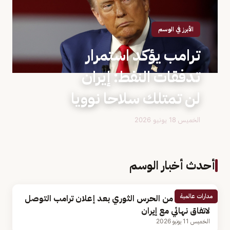
الأبرز في الوسم
ترامب يؤكد استمرار
تدفقات النفط: إيران
لن تمتلك سلاحا نوويا
الخميس 18 يونيو 2026
أحدث أخبار الوسم
مدارات عالمية
أول تعليق من الحرس الثوري بعد إعلان ترامب التوصل
لاتفاق نهائي مع إيران
الخميس 11 يونيو 2026