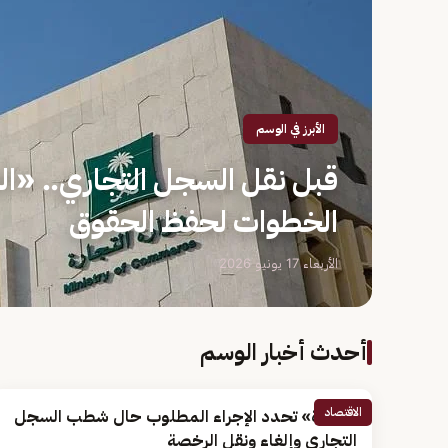
الأبرز في الوسم
قبل نقل السجل التجاري.. «ا
الخطوات لحفظ الحقوق
الأربعاء 17 يونيو 2026
أحدث أخبار الوسم
الاقتصاد
«الزكاة» تحدد الإجراء المطلوب حال شطب السجل
التجاري وإلغاء ونقل الرخصة