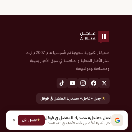
صحيفة إلكترونية سعودية تم تأسيسها عام 2007م تهتم
بنشر الأخبار المحلية والمنافسة في سبق الأخبار بمهنية
ومصداقية وموضوعية
★
اجعل «عاجل» مصدرك المفضل في قوقل
اجعل «عاجل» مصدرك المفضل في قوقل
★
تفعيل الآن
لتظهر أخبارنا أولاً ضمن «أهم الأخبار» في نتائج البحث
جميع الحقوق محفوظة لـ شركة إيجاز للنشر الإلكتروني المالكة لصحيفة عاجل