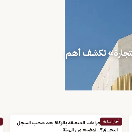
لتجارة» تكشف أهم
أخبار الساعة
ما هى الإجراءات المتعلقة بالزكاة بعد شطب السجل
التجاري؟.. توضيح من الهيئة