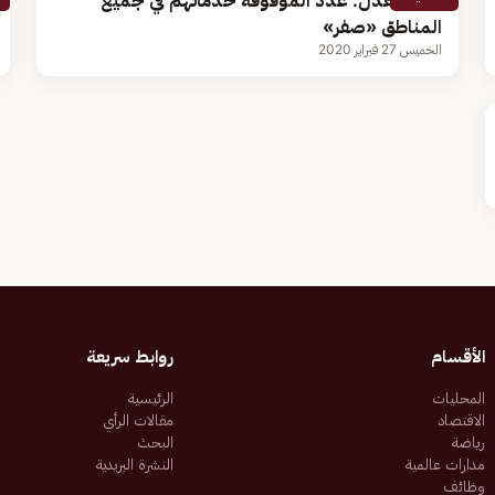
وزارة العدل: عدد الموقوفة خدماتهم في جميع
المناطق «صفر»
الخميس 27 فبراير 2020
الأقسام
روابط سريعة
المحليات
الرئيسية
الاقتصاد
مقالات الرأي
رياضة
البحث
مدارات عالمية
النشرة البريدية
وظائف