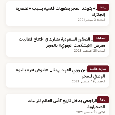
رياضة
«فيفا» يتوعد المجر بعقوبات قاسية بسبب «عنصرية
إنجلترا»
الجمعة 3 سبتمبر 2021
المحليات
بالصور.. الصقور السعودية تشارك في افتتاح فعاليات
معرض «كيشكمت الجوي» بالمجر
السبت 28 أغسطس 2021
مدارات عالمية
خادم الحرمين وولي العهد يهنئان «يانوش آدر» باليوم
الوطني للمجر
الخميس 19 أغسطس 2021
رياضة
يزيد الراجحي يدخل تاريخ كأس العالم للراليات
الصحراوية
الإثنين 9 أغسطس 2021