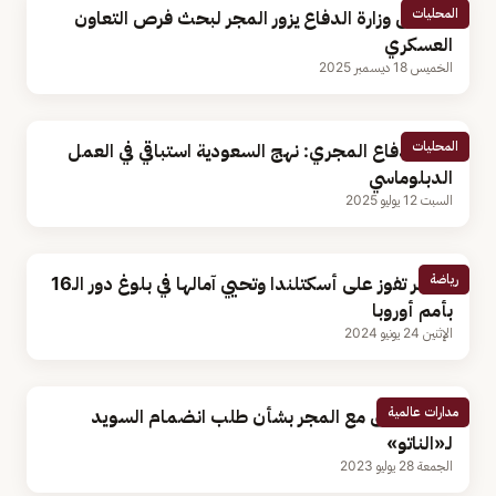
المحليات
وفد من وزارة الدفاع يزور المجر لبحث فرص التعاون
العسكري
الخميس 18 ديسمبر 2025
المحليات
وزير الدفاع المجري: نهج السعودية استباقي في العمل
الدبلوماسي
السبت 12 يوليو 2025
رياضة
المجر تفوز على أسكتلندا وتحيي آمالها في بلوغ دور الـ16
بأمم أوروبا
الإثنين 24 يونيو 2024
مدارات عالمية
تركيا: ننسق مع المجر بشأن طلب انضمام السويد
لـ«الناتو»
الجمعة 28 يوليو 2023