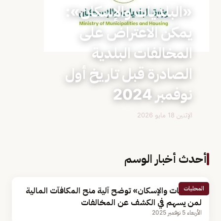
«البلديات والإسكان»:
يمكن الاعتراض على
المخالفات البلدية
الصادرة قبل تاريخ أول
نوفمبر 2024
الإثنين 18 مايو 2026
أحدث أخبار الوسم
المحليات
«البلديات والإسكان» توضح آلية منح المكافآت المالية
لمن يسهم في الكشف عن المخالفات
الأربعاء 5 نوفمبر 2025