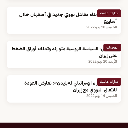
مدارات عالمية
إيران تعلن بناء مفاعل نووي جديد في أصفهان خلال
أسابيع
الخميس 28 يوليو 2022
المحليات
أكاديمي: السياسة الروسية متوازنة وتملك أوراق الضغط
على إيران
الأربعاء 20 يوليو 2022
مدارات عالمية
رئيس الوزراء الإسرائيلي لـ«بايدن»: نعارض العودة
للاتفاق النووي مع إيران
الخميس 14 يوليو 2022