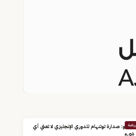
رياضة
سانتو: صدارة توتنهام للدوري الإنجليزي لا تعني أي
شيء