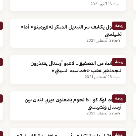
السبت 16 أكتوبر 2021
رياضة
ليفربول يكشف سر التبديل المبكر لـ«فيرمينو» أمام
تشيلسي
الأحد 29 أغسطس 2021
رياضة
90 ثانية من التصفيق.. لاعبو أرسنال يعتذرون
للجماهير عقب «خماسية السيتي»
السبت 28 أغسطس 2021
رياضة
أبرزهم لوكاكو.. 5 نجوم يشعلون ديربي لندن بين
آرسنال وتشيلسي
الأحد 22 أغسطس 2021
رياضة