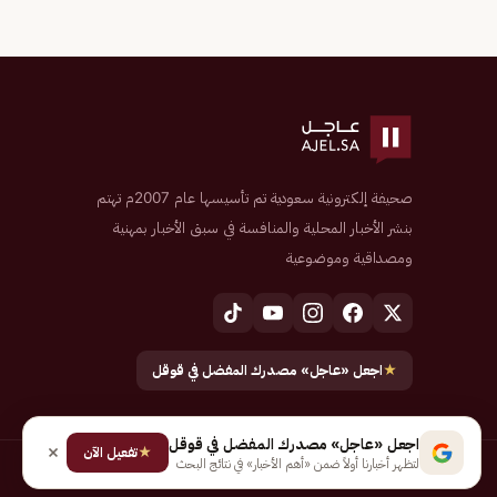
صحيفة إلكترونية سعودية تم تأسيسها عام 2007م تهتم
بنشر الأخبار المحلية والمنافسة في سبق الأخبار بمهنية
ومصداقية وموضوعية
★
اجعل «عاجل» مصدرك المفضل في قوقل
اجعل «عاجل» مصدرك المفضل في قوقل
★
تفعيل الآن
لتظهر أخبارنا أولاً ضمن «أهم الأخبار» في نتائج البحث
جميع الحقوق محفوظة لـ شركة إيجاز للنشر الإلكتروني المالكة لصحيفة عاجل