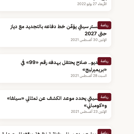
الأربعاء 27 يوليو 2022
رياضة
مانشستر سيتي يؤمِّن خط دفاعه بالتجديد مع دياز
حتى 2027
الإثنين 30 أغسطس 2021
رياضة
بالفيديو.. صلاح يحتفل بهدفه رقم «99» في
«بريميرليج»
السبت 28 أغسطس 2021
رياضة
مان سيتي يحدد موعد الكشف عن تمثالي «سيلفا»
و«كومباني»
الإثنين 23 أغسطس 2021
رياضة