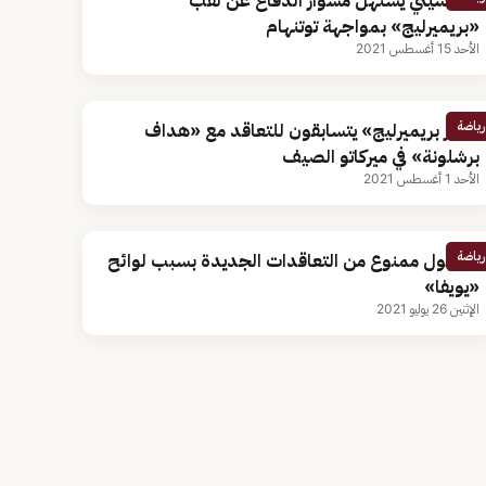
مان سيتي يستهلّ مشوار الدفاع عن لقب
«بريميرليج» بمواجهة توتنهام
الأحد 15 أغسطس 2021
رياضة
«كبار بريميرليج» يتسابقون للتعاقد مع «هداف
برشلونة» في ميركاتو الصيف
الأحد 1 أغسطس 2021
رياضة
ليفربول ممنوع من التعاقدات الجديدة بسبب لوائح
«يويفا»
الإثنين 26 يوليو 2021