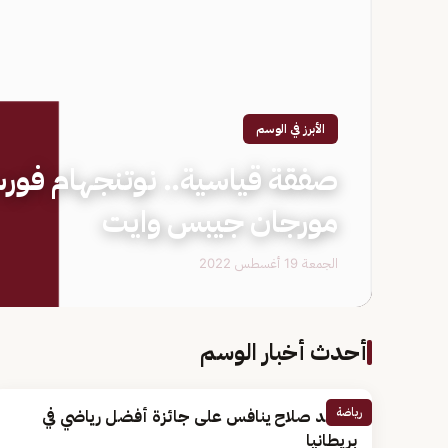
الأبرز في الوسم
صفقة قياسية.. نوتنجهام فور
مورجان جيبس وايت
الجمعة 19 أغسطس 2022
أحدث أخبار الوسم
رياضة
محمد صلاح ينافس على جائزة أفضل رياضي في
بريطانيا