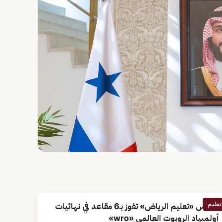
تعليم
مدارس «تعليم الرياض» تفوز بـ6 مقاعد في نهائيات
أولمبياد الروبوت العالمي «wro»