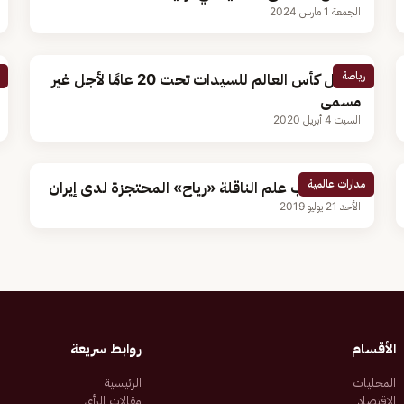
الجمعة 1 مارس 2024
رياضة
تأجيل كأس العالم للسيدات تحت 20 عامًا لأجل غير
مسمى
السبت 4 أبريل 2020
مدارات عالمية
بنما تسحب علم الناقلة «رياح» المحتجزة لدى إيران
الأحد 21 يوليو 2019
الأقسام
روابط سريعة
المحليات
الرئيسية
الاقتصاد
مقالات الرأي