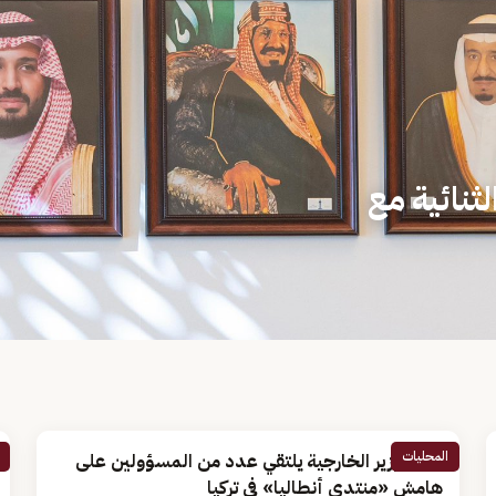
ثنائية مع
المحليات
نائب وزير الخارجية يلتقي عدد من المسؤولين على
هامش «منتدى أنطاليا» في تركيا