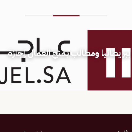
 ألف وظيفة ببريطانيا ومطالب بمنح العمال إجازة