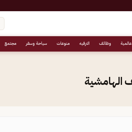
عالمية
وظائف
الترفيه
منوعات
سياحة وسفر
مجتمع
ئف الهامشية