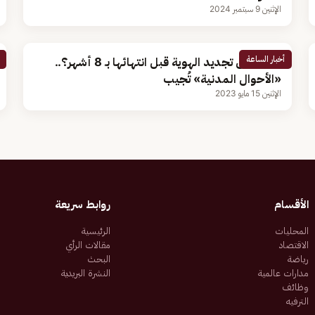
الإثنين 9 سبتمبر 2024
أخبار الساعة
هل يمكن تجديد الهوية قبل انتهائها بـ 8 أشهر؟..
«الأحوال المدنية» تُجيب
الإثنين 15 مايو 2023
الأقسام
روابط سريعة
المحليات
الرئيسية
الاقتصاد
مقالات الرأي
رياضة
البحث
مدارات عالمية
النشرة البريدية
وظائف
الترفيه