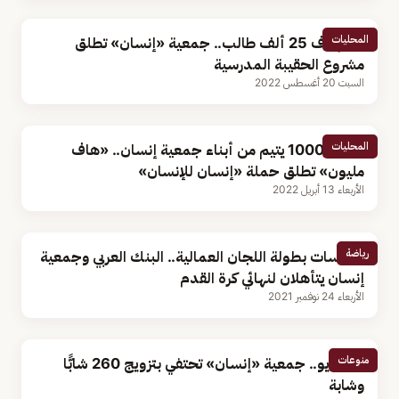
المحليات
تستهدف 25 ألف طالب.. جمعية «إنسان» تطلق
مشروع الحقيبة المدرسية
السبت 20 أغسطس 2022
المحليات
لكفالة 1000 يتيم من أبناء جمعية إنسان.. «هاف
مليون» تطلق حملة «إنسان للإنسان»
الأربعاء 13 أبريل 2022
رياضة
منافسات بطولة اللجان العمالية.. البنك العربي وجمعية
إنسان يتأهلان لنهائي كرة القدم
الأربعاء 24 نوفمبر 2021
منوعات
بالفيديو.. جمعية «إنسان» تحتفي بتزويج 260 شابًّا
وشابة