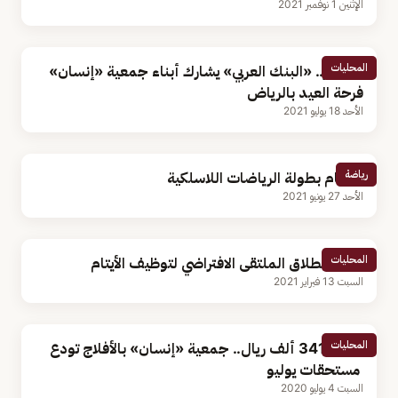
الإثنين 1 نوفمبر 2021
المحليات
بالصور.. «البنك العربي» يشارك أبناء جمعية «إنسان»
فرحة العيد بالرياض
الأحد 18 يوليو 2021
رياضة
اختتام بطولة الرياضات اللاسلكية
الأحد 27 يونيو 2021
المحليات
غدًا.. انطلاق الملتقى الافتراضي لتوظيف الأيتام
السبت 13 فبراير 2021
المحليات
‪ بقيمة 341 ألف ريال.. جمعية «إنسان» بالأفلاج تودع
مستحقات يوليو
السبت 4 يوليو 2020