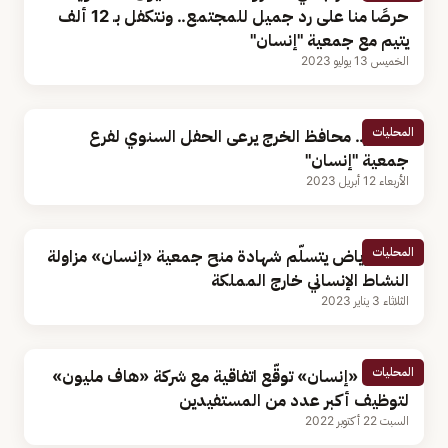
حرصًا منا على رد جميل للمجتمع.. ونتكفل بـ 12 ألف
يتيم مع جمعية "إنسان"
الخميس 13 يوليو 2023
المحليات
بالصور.. محافظ الخرج يرعى الحفل السنوي لفرع
جمعية "إنسان"
الأربعاء 12 أبريل 2023
المحليات
أمير الرياض يتسلّم شهادة منح جمعية «إنسان» مزاولة
النشاط الإنساني خارج المملكة
الثلاثاء 3 يناير 2023
المحليات
جمعية «إنسان» توقّع اتفاقية مع شركة «هاف مليون»
لتوظيف أكبر عدد من المستفيدين
السبت 22 أكتوبر 2022