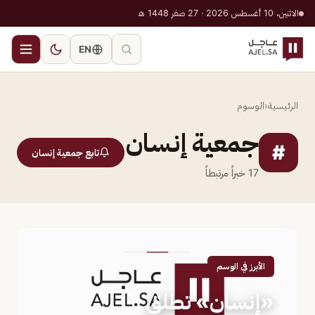
الاثنين، 10 أغسطس 2026 · 27 صفر 1448 هـ
EN
الرئيسية
‹
الوسوم
جمعية إنسان
#
تابع جمعية إنسان
17
خبراً مرتبطاً
الأبرز في الوسم
«إنسان» تطلق