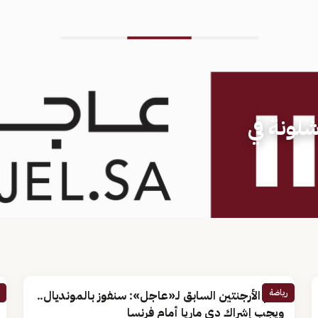
لونة في
رياضة
نجم الأرجنتين السابق لـ«عاجل»: سنفوز بالمونديال..
ويجب إشراك دي ماريا أمام فرنسا