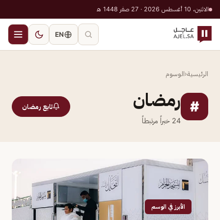
الاثنين، 10 أغسطس 2026 · 27 صفر 1448 هـ
EN
الرئيسية
‹
الوسوم
رمضان
#
تابع رمضان
24
خبراً مرتبطاً
الأبرز في الوسم