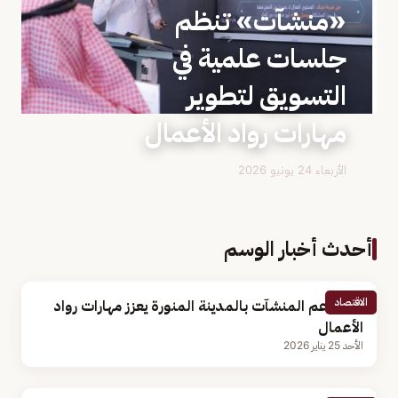
«منشآت» تنظم
جلسات علمية في
التسويق لتطوير
مهارات رواد الأعمال
الأربعاء 24 يونيو 2026
أحدث أخبار الوسم
الاقتصاد
مركز دعم المنشآت بالمدينة المنورة يعزز مهارات رواد
الأعمال
الأحد 25 يناير 2026