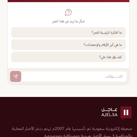
اسأل ما تريد عن هذا الخبر
ما الفكرة الرئيسية للخبر؟
ما هي أبرز الأرقام والإحصاءات؟
كيف يؤثر هذا علي؟
صحيفة إلكترونية سعودية تم تأسيسها عام 2007م تهتم بنشر الأخبار المحلية
والمنافسة في سبق الأخبار بمهنية ومصداقية وموضوعية