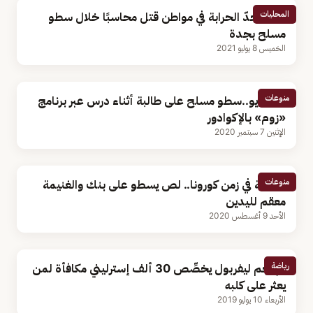
المحليات
تنفيذ حدّ الحرابة في مواطن قتل محاسبًا خلال سطو
مسلح بجدة
الخميس 8 يوليو 2021
منوعات
بالفيديو..سطو مسلح على طالبة أثناء درس عبر برنامج
«زوم» بالإكوادور
الإثنين 7 سبتمبر 2020
منوعات
السرقة في زمن كورونا.. لص يسطو على بنك والغنيمة
معقم لليدين
الأحد 9 أغسطس 2020
رياضة
مهاجم ليفربول يخصِّص 30 ألف إسترليني مكافأة لمن
يعثر على كلبه
الأربعاء 10 يوليو 2019