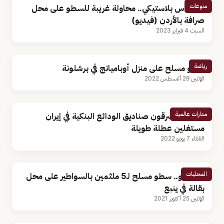
منوعات
بمسدس بلاستيكي.. محاولة غريبة للسطو على محل
صرافة بالأردن (فيديو)
السبت 4 فبراير 2023
رياضة
سطو مسلح على منزل أوباميانج في برشلونة
الإثنين 29 أغسطس 2022
مدارات عالمية
لصوص يسرقون صناديق الودائع البنكية في إيران
مستغلين عطلة طويلة
الثلاثاء 7 يونيو 2022
المحليات
بالفيديو.. سطو مسلح لـ5 ملثمين بالسواطير على محل
بقالة في ينبع
الإثنين 25 أكتوبر 2021