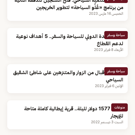
صندوق التنمية السياحي: فتح التسجيل للدفعة الثانية
من برنامج «عُلُو السياحة» لتطوير الخريجين
الخميس 16 مارس 2023
سياحة وسفر
معرض جدة الدولي للسياحة والسفر.. 5 أهداف نوعية
لدعم القطاع
الأربعاء 8 فبراير 2023
سياحة وسفر
بالصور.. إقبال من الزوار والمتنزهين على شاطئ الشقيق
السياحي
الإثنين 6 فبراير 2023
منوعات
مقابل 1577 دولار لليلة.. قرية إيطالية كاملة متاحة
للإيجار
السبت 3 ديسمبر 2022