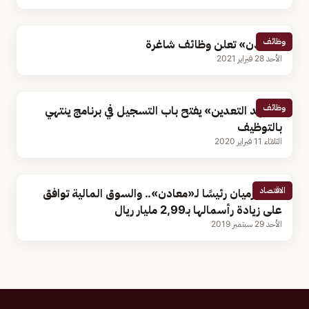
وظائف
«معادن» تعلن وظائف شاغرة
الأحد 28 فبراير 2021
وظائف
«معهد التعدين» يفتح باب التسجيل في برنامج ينتهي
بالتوظيف
الثلاثاء 11 فبراير 2020
الاقتصاد
ياسر الرميان رئيسًا لـ«معادن».. والسوق المالية توافق
على زيادة رأسمالها بـ2,99 مليار ريال
الأحد 29 سبتمبر 2019