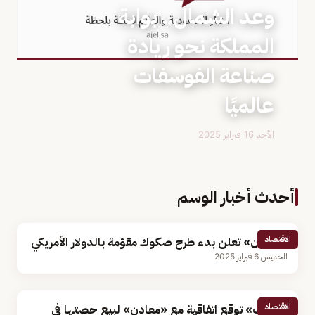
وعد الشمال.. بوابة
المملكة نحو ريادة
صناعة الفوسفات
عالميًا
الأحد 16 فبراير 2025
أحدث أخبار الوسم
الاقتصاد
«معادن» تعلن بدء طرح صكوك مقوّمة بالدولار الأمريكي
الخميس 6 فبراير 2025
الاقتصاد
«سابك» توقع اتفاقية مع «معادن» لبيع حصتها في