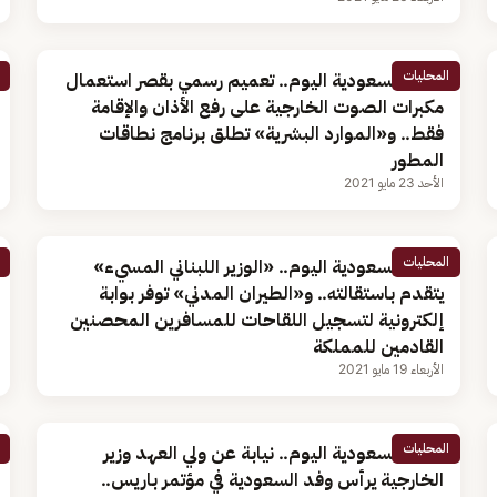
المحليات
أخبار السعودية اليوم.. تعميم رسمي بقصر استعمال
مكبرات الصوت الخارجية على رفع الأذان والإقامة
فقط.. و«الموارد البشرية» تطلق برنامج نطاقات
المطور
الأحد 23 مايو 2021
المحليات
أخبار السعودية اليوم.. «الوزير اللبناني المسيء»
يتقدم باستقالته.. و«الطيران المدني» توفر بوابة
إلكترونية لتسجيل اللقاحات للمسافرين المحصنين
القادمين للمملكة
الأربعاء 19 مايو 2021
المحليات
أخبار السعودية اليوم.. نيابة عن ولي العهد وزير
الخارجية يرأس وفد السعودية في مؤتمر باريس..