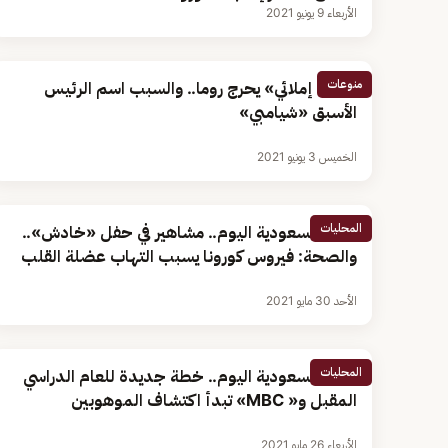
الأربعاء 9 يونيو 2021
منوعات
«خطأ إملائي» يحرج روما.. والسبب اسم الرئيس
الأسبق «شيامبي»
الخميس 3 يونيو 2021
المحليات
أخبار السعودية اليوم.. مشاهير في حفل «خادش»..
والصحة: فيروس كورونا يسبب التهاب عضلة القلب
الأحد 30 مايو 2021
المحليات
أخبار السعودية اليوم.. خطة جديدة للعام الدراسي
المقبل و« MBC» تبدأ اكتشاف الموهوبين
الأربعاء 26 مايو 2021