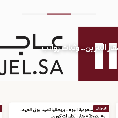
ار البنزين.. وثبات رواتب
المحليات
أخبار السعودية اليوم.. بريطانيا تشيد بولي العهد..
و«الصحة» تعلن تطورات كورونا