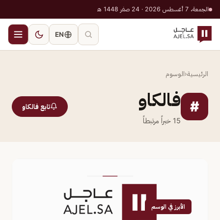
الجمعة، 7 أغسطس 2026 · 24 صفر 1448 هـ
EN
الرئيسية
‹
الوسوم
فالكاو
#
تابع فالكاو
15
خبراً مرتبطاً
الأبرز في الوسم