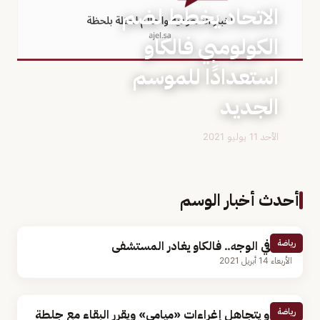
الاتحاد يخطط لضم
الكولومبي فالكاو
استعدادًا للموسم
الجديد
الأحد 11 يوليو 2021
أحدث أخبار الوسم
رياضة
كسر في الوجه.. فالكاو يغادر المستشفى
الأربعاء 14 أبريل 2021
رياضة
فالكاو يتجاهل إغراءات «ميامي» ويقرر البقاء مع جلطة