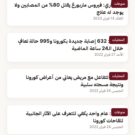
منوعات
استشاري: فيروس ماربورغ يقتل 80% من المصابين ولا
يوجد له علاج
الثلاثاء 14 فبراير 2023
المحليات
الصحة: 632 إصابة جديدة بكورونا و995 حالة تعافٍ
خلال الـ24 ساعة الماضية
الأحد 27 فبراير 2022
المحليات
الصحة تتفاعل مع مريض يعاني من أعراض كورونا
ونتيجة مسحته سلبية
الخميس 24 فبراير 2022
منوعات
علماء: عام واحد يكفي للتعرف على الآثار الجانبية
للقاحات كورونا
الخميس 24 فبراير 2022