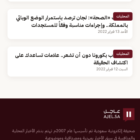
المحليات
متحدث «الصحة»: لجان ترصد باستمرار الوضع الوبائي
بالمملكة.. وإجراءات مناسبة وفقاً للمستجدات
الأحد 13 فبراير 2022
المحليات
قد تصاب بكورونا دون أن تشعر.. علامات تساعدك على
اكتشاف الحقيقة
السبت 12 فبراير 2022
صحيفة إلكترونية سعودية تم تأسيسها عام 2007م تهتم بنشر الأخبار المحلية
والمنافسة في سبق الأخبار بمهنية ومصداقية وموضوعية