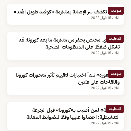
منوعات
دراسة تكشف سر الإصابة بمتلازمة «كوفيد طويل الأمد»
الثلاثاء 15 فبراير 2022
المحليات
بالفيديو.. مختص يحذر من متلازمة ما بعد كورونا: قد
تشكل ضغطًا على المنظومات الصحية
الثلاثاء 15 فبراير 2022
منوعات
«أكسفورد» تبدأ اختبارات لتقييم تأثير متحورات كورونا
واللقاحات على فئتين
الثلاثاء 15 فبراير 2022
المحليات
«الصحة» لمن أصيب بـ«كورونا» قبل الجرعة
التنشيطية: احصلوا عليها وفقا للضوابط المعلنة
الثلاثاء 15 فبراير 2022