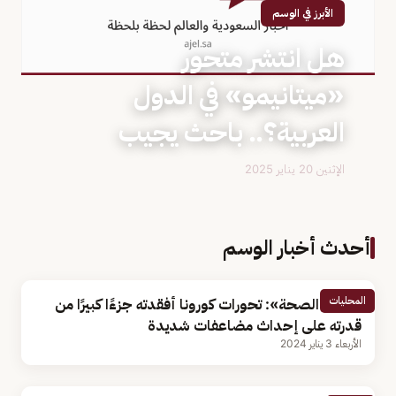
الأبرز في الوسم
هل انتشر متحور
«ميتانيمو» في الدول
العربية؟.. باحث يجيب
الإثنين 20 يناير 2025
أحدث أخبار الوسم
المحليات
وكيل «الصحة»: تحورات كورونا أفقدته جزءًا كبيرًا من
قدرته على إحداث مضاعفات شديدة
الأربعاء 3 يناير 2024