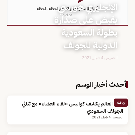
الإنجليزي هورسي
يقبض على صدارة
بطولة السعودية
الدولية للجولف
الخميس 4 فبراير 2021
أحدث أخبار الوسم
رياضة
بطل العالم يكشف كواليس «لقاء العشاء» مع ثنائي
الجولف السعودي
الخميس 4 فبراير 2021