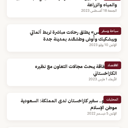
والمياه والزراعة
الجمعة 18 أغسطس 2023
سياحة وسفر
«طيران ناس» يطلق رحلات مباشرة تربط ألماتي
وبيشكيك وأُوش وطشقند بمدينة جدة
الإثنين 10 يوليو 2023
الاقتصاد
وزير الطاقة يبحث مجالات التعاون مع نظيره
الكازاخستاني
الأربعاء 1 مارس 2023
المحليات
بالفيديو.. سفير كازاخستان لدى المملكة: السعودية
موطن الإسلام
الإثنين 5 ديسمبر 2022