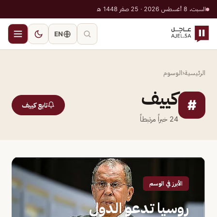
السبت، 8 أغسطس 2026 · 25 صفر 1448 هـ
EN
الرئيسية
‹
الوسوم
كييف
#
تابع كييف
24
خبراً مرتبطاً
الأبرز في الوسم
روسيا تدعو الدول