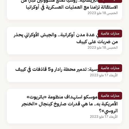
«الدفاع» البريطانية: روسيا تمنع مسؤولين كبارًا من
الاستقالة تزامنا مع العمليات العسكرية في أوكرانيا
الخميس 18 مايو 2023
مدارات عالمية
انفجارات في عدة مدن أوكرانية.. والجيش الأوكراني يحذر
من ضربات على كييف
الخميس 18 مايو 2023
مدارات عالمية
الدفاع الروسية: تدمير محطة رادار و5 قاذفات في كييف
الأربعاء 17 مايو 2023
مدارات عالمية
بعد إعلان موسكو استهداف منظومة «باتريوت»
الأمريكية به.. ما هي قدرات صاروخ كينجال «الخنجر
الروسي»؟
الأربعاء 17 مايو 2023