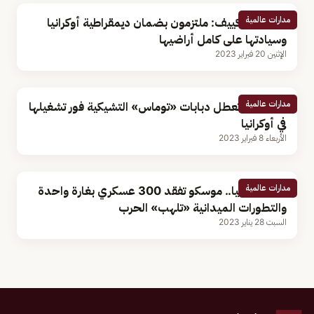
مدارات عالمية
بايدن من كييف: ملتزمون بضمان ديمقراطية أوكرانيا
وسيادتها على كامل أراضيها
الإثنين 20 فبراير 2023
مدارات عالمية
بالفيديو.. تعطل دبابات «توماس» التشيكية فور تشغيلها
في أوكرانيا
الأربعاء 8 فبراير 2023
مدارات عالمية
أزمة أوكرانيا.. موسكو تفقد 300 عسكري بغارة واحدة
والتطورات الميدانية «تلهب» الحرب
السبت 28 يناير 2023