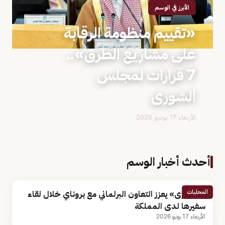
الأبرز في الوسم
«تقييم منظومة الرقابة
على مشاريع الطرق»..
7 قرارات لمجلس
الشورى
الأربعاء 17 يونيو 2026
أحدث أخبار الوسم
المحليات
«الشورى» يعزز التعاون البرلماني مع بروناي خلال لقاء
سفيرها لدى المملكة
الأربعاء 17 يونيو 2026