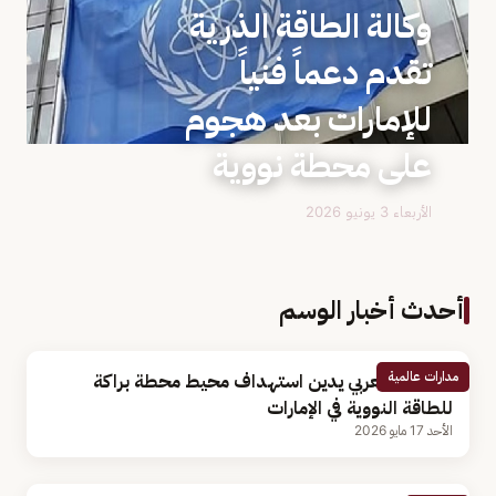
وكالة الطاقة الذرية
تقدم دعماً فنياً
للإمارات بعد هجوم
على محطة نووية
الأربعاء 3 يونيو 2026
أحدث أخبار الوسم
مدارات عالمية
البرلمان العربي يدين استهداف محيط محطة براكة
للطاقة النووية في الإمارات
الأحد 17 مايو 2026