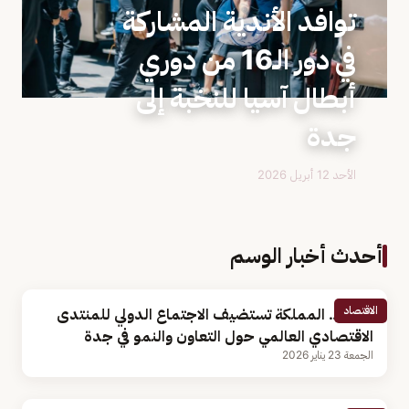
توافد الأندية المشاركة
في دور الـ16 من دوري
أبطال آسيا للنخبة إلى
جدة
الأحد 12 أبريل 2026
أحدث أخبار الوسم
الاقتصاد
رسميا.. المملكة تستضيف الاجتماع الدولي للمنتدى
الاقتصادي العالمي حول التعاون والنمو في جدة
الجمعة 23 يناير 2026