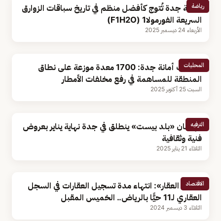
رياضة
مدينة جدة تُتوج كأفضل منظم في تاريخ سباقات الزوارق
السريعة الفورمولا1 (F1H2O)
الأربعاء 24 ديسمبر 2025
المحليات
متحدث أمانة جدة: 1700 معدة موزعة على نطاق
المنطقة للمساهمة في رفع مخلفات الأمطار
السبت 25 أكتوبر 2025
الترفيه
مهرجان «بلد بيست» ينطلق في جدة نهاية يناير بعروض
فنية وثقافية
الثلاثاء 21 يناير 2025
الاقتصاد
«هيئة العقار»: انتهاء مدة تسجيل العقارات في السجل
العقاري لـ11 حيًّا بالرياض.. الخميس المقبل
الثلاثاء 3 ديسمبر 2024