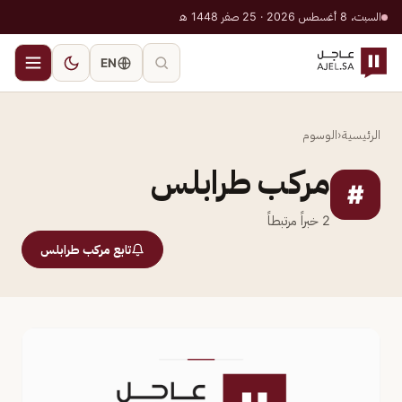
السبت، 8 أغسطس 2026 · 25 صفر 1448 هـ
EN
الرئيسية
‹
الوسوم
مركب طرابلس
#
2
خبراً مرتبطاً
تابع مركب طرابلس