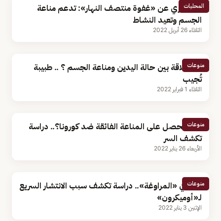
المحليات
الخضيري عن «غفوة منتصف النهار»: تدعم مناعة
الجسم وتعيد النشاط
الثلاثاء 26 أبريل 2022
منوعات
ما العلاقة بين حالة اليدين ومناعة الجسم ؟ .. طبيبة
تُجيب
الثلاثاء 1 فبراير 2022
منوعات
كيف تحصل على المناعة الفائقة ضد كورونا؟.. دراسة
تكشف السر
الأربعاء 26 يناير 2022
منوعات
السر في «المراوغة».. دراسة تكشف سبب الانتشار السريع
لـ«أوميكرون»
الإثنين 3 يناير 2022