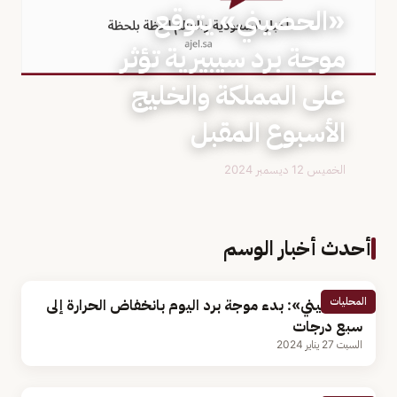
«الحصيني» يتوقع
موجة برد سيبيرية تؤثر
على المملكة والخليج
الأسبوع المقبل
الخميس 12 ديسمبر 2024
أحدث أخبار الوسم
المحليات
«الحصيني»: بدء موجة برد اليوم بانخفاض الحرارة إلى
سبع درجات
السبت 27 يناير 2024