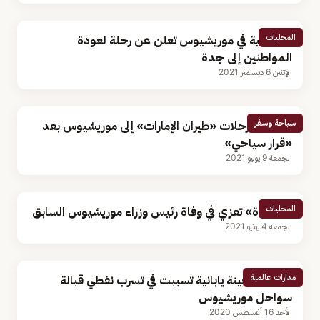
المحليات
القنصلية في موريشيوس تعلن عن رحلة لعودة
المواطنين إلى جدة
الإثنين 6 ديسمبر 2021
سياحة وسفر
استئناف رحلات «طيران الإمارات» إلى موريشيوس بعد
«قرار سياحي»
الجمعة 9 يوليو 2021
المحليات
«القيادة» تعزي في وفاة رئيس وزراء موريشيوس السابق
الجمعة 4 يونيو 2021
مدارات عالمية
انشطار سفينة يابانية تسببت في تسرب نفطي قبالة
سواحل موريشيوس
الأحد 16 أغسطس 2020