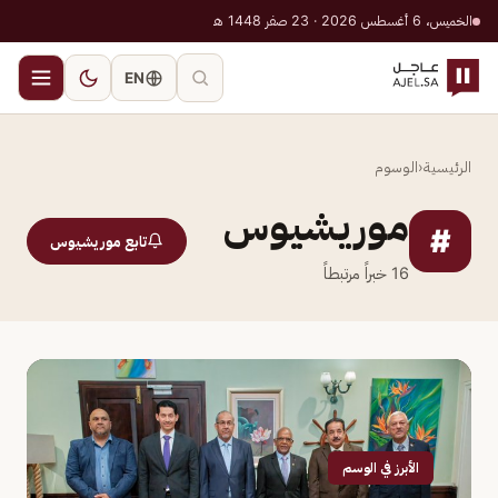
الخميس، 6 أغسطس 2026 · 23 صفر 1448 هـ
EN
الرئيسية
‹
الوسوم
موريشيوس
#
تابع موريشيوس
16
خبراً مرتبطاً
الأبرز في الوسم