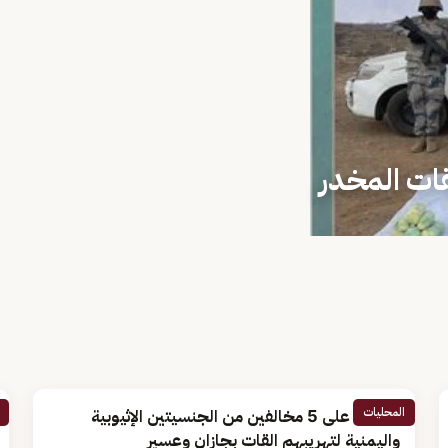
ات المخدر
المحليات
القبض على 5 مخالفين من الجنسيتين الإثيوبية
واليمنية لتهريبهم القات بجازان وعسير