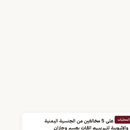
المحليات
القبض على 5 مخالفين من الجنسية اليمنية
والإثيوبية لتهريبهم القات بعسير وجازان