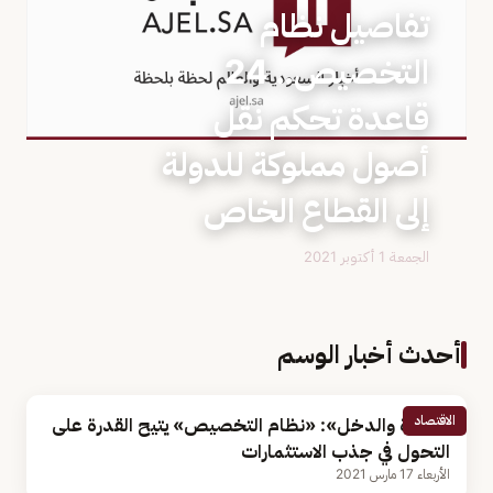
تفاصيل نظام
التخصيص.. 24
قاعدة تحكم نقل
أصول مملوكة للدولة
إلى القطاع الخاص
الجمعة 1 أكتوبر 2021
أحدث أخبار الوسم
الاقتصاد
«الزكاة والدخل»: «نظام التخصيص» يتيح القدرة على
التحول في جذب الاستثمارات
الأربعاء 17 مارس 2021