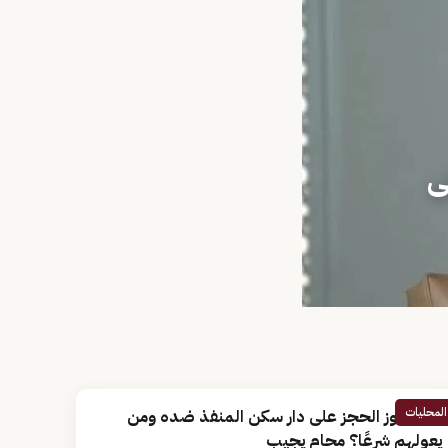
ى
المحليات
هل يجوز الحجز على دار سكن المنفذ ضده ومن
يعولهم شرعًا؟ محام يجيب