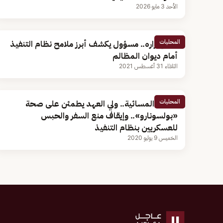
الأحد 3 مايو 2026
المحليات
بعد إقراره.. مسؤول يكشف أبرز ملامح نظام التنفيذ
أمام ديوان المظالم
الثلاثاء 31 أغسطس 2021
المحليات
النشرة المسائية.. ولي العهد يطمئن على صحة
«بولسونارو».. وإيقاف منع السفر والحبس
للعسكريين بنظام التنفيذ
الخميس 9 يوليو 2020