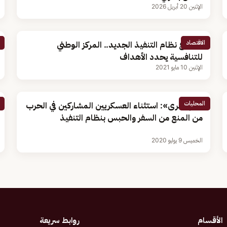
الإثنين 20 أبريل 2026
الاقتصاد
مشروع نظام التنفيذ الجديد.. المركز الوطني
للتنافسية يحدد الأهداف
الإثنين 10 مايو 2021
المحليات
«أم القرى»: استثناء العسكريين المشاركين في الحرب
من المنع من السفر والحبس بنظام التنفيذ
الخميس 9 يوليو 2020
الأقسام
روابط سريعة