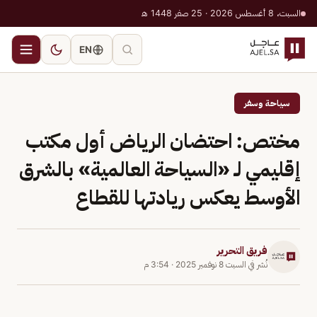
السبت، 8 أغسطس 2026 · 25 صفر 1448 هـ
EN
سياحة وسفر
مختص: احتضان الرياض أول مكتب
إقليمي لـ «السياحة العالمية» بالشرق
الأوسط يعكس ريادتها للقطاع
فريق التحرير
نُشر في
السبت 8 نوفمبر 2025
·
3:54 م