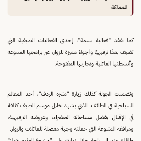
المملكة
كما تفقد "فعالية نسمة"، إحدى الفعاليات الصيفية التي
تضيف بعدًا ترفيهيًا وأجواءً مميزة للزوار، عبر برامجها المتنوعة
وأنشطتها العائلية وتجاربها المفتوحة.
وتضمنت الجولة كذلك زيارة "متنزه الردف"، أحد المعالم
السياحية في الطائف، الذي يشهد خلال موسم الصيف كثافة
في الإقبال بفضل مساحاته الخضراء، وعروضه الترفيهية،
ومرافقه المتنوعة التي جعلته وجهة مفضلة للعائلات والزوار.
واطّلع وزير السياحة خلال زيارته على "مشروع العثيم هيلز"