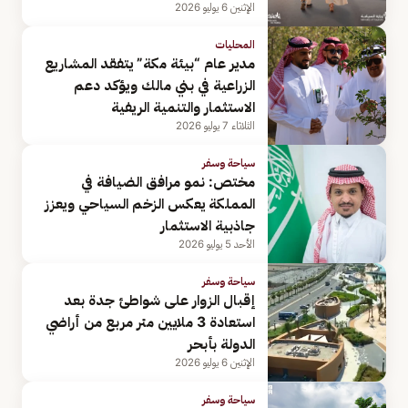
الإثنين 6 يوليو 2026
المحليات
مدير عام “بيئة مكة” يتفقد المشاريع
الزراعية في بني مالك ويؤكد دعم
الاستثمار والتنمية الريفية
الثلاثاء 7 يوليو 2026
سياحة وسفر
مختص: نمو مرافق الضيافة في
المملكة يعكس الزخم السياحي ويعزز
جاذبية الاستثمار
الأحد 5 يوليو 2026
سياحة وسفر
إقبال الزوار على شواطئ جدة بعد
استعادة 3 ملايين متر مربع من أراضي
الدولة بأبحر
الإثنين 6 يوليو 2026
سياحة وسفر