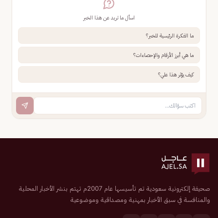
اسأل ما تريد عن هذا الخبر
ما الفكرة الرئيسية للخبر؟
ما هي أبرز الأرقام والإحصاءات؟
كيف يؤثر هذا علي؟
صحيفة إلكترونية سعودية تم تأسيسها عام 2007م تهتم بنشر الأخبار المحلية
والمنافسة في سبق الأخبار بمهنية ومصداقية وموضوعية