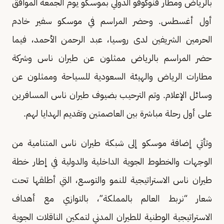
بالرياض ومطار فنوكوفو الدولي بموسكو يوم الجمعة الموافق
أول أغسطس. وحضر المراسم في موسكو سفير خادم
الحرمين الشريفين لدى روسيا، عبد الرحمن الأحمد، فيما
حضر المراسم بالرياض ممثلون عن طيران ناس وشركة
مطارات الرياض والهيئة السعودية للسياحة وممثلون عن
وسائل الإعلام. وتم الترحيب بضيوف طيران ناس المسافرين
على أول رحلة مباشرة بين العاصمتين وتقديم الهدايا لهم.
وتأتي إضافة موسكو إلى شبكة طيران ناس المتنامية من
الوجهات والخطوط الجوية الداخلية والدولية في إطار خطة
طيران ناس الاستراتيجية للنمو والتوسع، التي أطلقها تحت
شعار “نربط العالم بالمملكة”، بالتوازي مع أهداف
الاستراتيجية الوطنية للطيران المدني لتمكين الناقلات الجوية