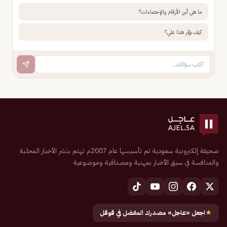
ما هي أبرز الأرقام والإحصاءات؟
كيف يؤثر هذا علي؟
صحيفة إلكترونية سعودية تم تأسيسها عام 2007م تهتم بنشر الأخبار المحلية
والمنافسة في سبق الأخبار بمهنية ومصداقية وموضوعية
★
اجعل «عاجل» مصدرك المفضل في قوقل