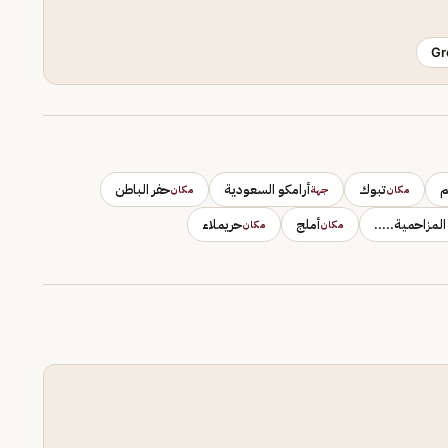
Gr
م
تبوك
أرامكو السعودية
حفر الباطن
مكان
جهة
مكان
لمزاحمية.....
أملج
حريملاء
مكان
مكان