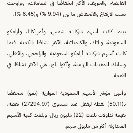
القابضة، والخريف، الأكثر انخفاضًا في التعاملات، وتراوحت
نسب الارتفاع والانخفاض ما بين (9.94 %) و(6.45 %).
بينما كانت أسهم شركات؛ شمس، وأمريكانا، وأرامكو
السعودية، وباتك، والكيميائية، الأكثر نشاطًا بالكمية، فيما
كانت أسهم شركات؛ أرامكو السعودية، والراجحي، والأهلي،
وسابك للمغذيات الزراعية، وأكوا باور، هي الأكثر نشاطًا في
القيمة.
وأنهى مؤشر الأسهم السعودية الموازية (نمو) منخفضًا
بـ(50.11) نقطة ليقفل عند مستوى (27294.97) نقطة،
بقيمة تداولات بلغت (22) مليون ريال، وبلغت كمية الأسهم
المتداولة أكثر من مليوني سهم.