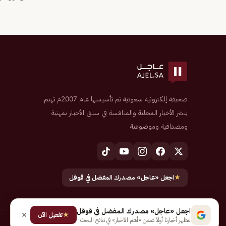
صحيفة إلكترونية سعودية تم تأسيسها عام 2007م تهتم
بنشر الأخبار المحلية والمنافسة في سبق الأخبار بمهنية
ومصداقية وموضوعية
★
اجعل «عاجل» مصدرك المفضل في قوقل
اجعل «عاجل» مصدرك المفضل في قوقل
★
تفعيل الآن
لتظهر أخبارنا أولاً ضمن «أهم الأخبار» في نتائج البحث
جميع الحقوق محفوظة لـ شركة إيجاز للنشر الإلكتروني المالكة لصحيفة عاجل