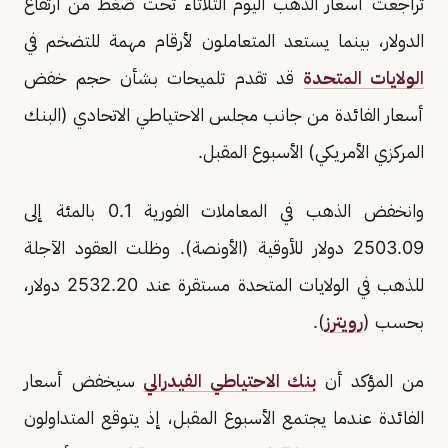
تراجعت أسعار الذهب اليوم الثلاثاء تحت ضغط من ارتفاع
الدولار، بينما يستعد المتعاملون لأرقام مهمة للتضخم في
الولايات المتحدة
قد تقدم تلميحات بشأن حجم خفض
أسعار الفائدة من جانب مجلس الاحتياطي الاتحادي (البنك
المركزي الأمريكي) الأسبوع المقبل.
وانخفض الذهب في المعاملات الفورية 0.1 بالمئة إلى
2503.09 دولار للأوقية (الأونصة). وظلت العقود الآجلة
للذهب في الولايات المتحدة مستقرة عند 2532.20 دولار،
بحسب (
رويترز
).
من المؤكد أن
بنك الاحتياطي الفيدرالي
سيخفض أسعار
الفائدة عندما يجتمع الأسبوع المقبل، إذ يتوقع المتداولون