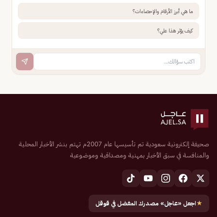
ما هي أبرز الأرقام والإحصاءات؟
كيف يؤثر هذا علي؟
صحيفة إلكترونية سعودية تم تأسيسها عام 2007م تهتم بنشر الأخبار المحلية
والمنافسة في سبق الأخبار بمهنية ومصداقية وموضوعية
★
اجعل «عاجل» مصدرك المفضل في قوقل