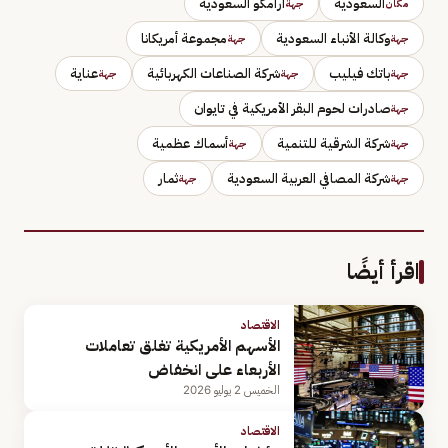
السعودية
أرامكو السعودية
مكان
جهة
وكالة الأنباء السعودية
مجموعة أمريكانا
جهة
جهة
باتك فيليب
شركة الصناعات الكهربائية
عناية
جهة
جهة
جهة
صادرات لحوم البقر الأمريكية في تايوان
جهة
شركة الشرقية للتنمية
أسماك عظمية
جهة
جهة
شركة المصافي العربية السعودية
ثمار
جهة
جهة
اقرأ أيضًا
الاقتصاد
الأسهم الأمريكية تغلق تعاملات
الأربعاء على انخفاض
الخميس 2 يوليو 2026
الاقتصاد