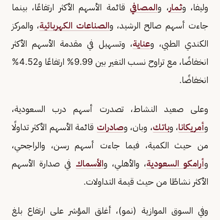
وليفا، و
ثمار
، و
المصافي
قائمة الأسهم الأكثر ارتفاعًا، بينما
جاءت أسهم صالح الرشيد، و
الصناعات الكهربائية
، والمركز
الكندي الطبي، و
عناية
، وتسهيل في مقدمة الأسهم الأكثر
انخفاضًا، مع تراوح نسب التغير بين 9.99% ارتفاعًا و4.52%
انخفاضًا.
وعلى صعيد النشاط، تصدرت أسهم درب السعودية،
و
أمريكانا
، و
باتك
، وبان، و
صادرات
قائمة الأسهم الأكثر تداولًا
من حيث الكمية، فيما جاءت أسهم رسن، والراجحي،
و
أرامكو السعودية
، والأهلي، و
الأسماك
في صدارة الأسهم
الأكثر نشاطًا من حيث قيمة التداولات.
وفي السوق الموازية (نمو)، أغلق المؤشر على ارتفاع بلغ