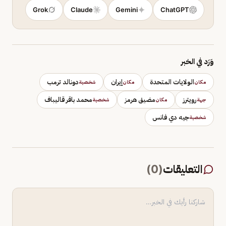
Grok
Claude
Gemini
ChatGPT
وَرَد في الخبر
الولايات المتحدة
إيران
دونالد ترمب
مكان
مكان
شخصية
رويترز
مضيق هرمز
محمد باقر قاليباف
جهة
مكان
شخصية
جيه دي فانس
شخصية
التعليقات
(
0
)