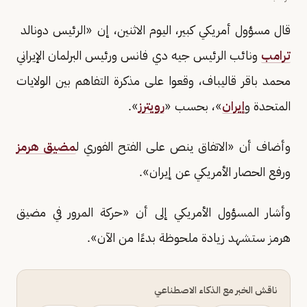
قال مسؤول ‌أمريكي كبير، ​اليوم ​الاثنين، إن ⁠«الرئيس ​دونالد ​
ترامب
ونائب الرئيس ​جيه ​دي فانس ورئيس ‌البرلمان ⁠الإيراني
محمد ​باقر ​قاليباف، ⁠وقعوا على مذكرة ​التفاهم ​بين ⁠الولايات
⁠المتحدة ​و
إيران
»، بحسب «
رويترز
».
وأضاف أن «الاتفاق ينص على الفتح الفوري ل
مضيق هرمز
ورفع الحصار الأمريكي عن إيران».
وأشار المسؤول ‌الأمريكي إلى أن «حركة المرور في مضيق
هرمز ستشهد زيادة ملحوظة بدءًا من الآن».
ناقش الخبر مع الذكاء الاصطناعي