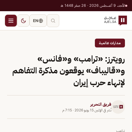
الأحد، 9 أغسطس 2026 · 26 صفر 1448 هـ
EN
مدارات عالمية
رويترز: «ترامب» و«فانس»
و«قاليباف» يوقعون مذكرة التفاهم
لإنهاء حرب إيران
فريق التحرير
نُشر في
الإثنين 15 يونيو 2026
·
7:15 م
ترامب