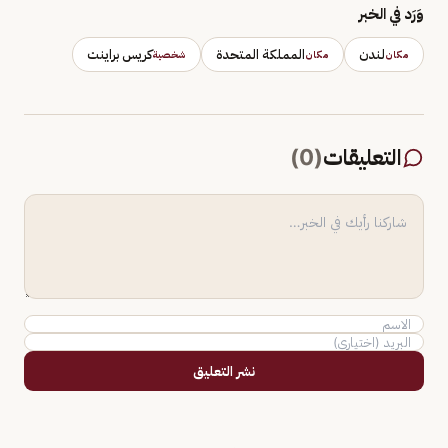
وَرَد في الخبر
لندن
المملكة المتحدة
كريس براينت
مكان
مكان
شخصية
التعليقات
(
0
)
نشر التعليق