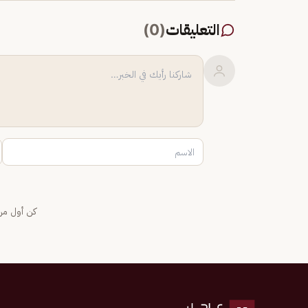
التعليقات
(
0
)
كن أول من 