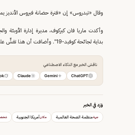
وقال «تيدروس» إن «فترة حضانة فيروس الأنديز ي
وأكدت ماريا فان كيركوف، مديرة إدارة الأوبئة وا
بداية لجائحة كوفيد-19". وأضافت أن هذا تفشٍّ على متن سفينة، وأن هناك "منطقة محصورة".
ناقش الخبر مع الذكاء الاصطناعي
ok
Claude
Gemini
ChatGPT
وَرَد في الخبر
منظمة الصحة العالمية
أمريكا الجنوبية
جهة
مكان
شخصي