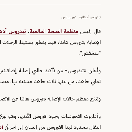
تيدروس أدهانوم غيبريسوس
قال رئيس
منظمة الصحة العالمية
،
تيدروس أده
الإصابة بفيروس هانتا، فيما يتعلق بسفينة الرحلات 
"منخفض".
وأعلن «تيدروس» عن تأكيد حالتي إصابة إضافيتين بف
ثماني حالات، من بينها ثلاث حالات مشتبه بها، مضي
وتنتج معظم حالات الإصابة بفيروس هانتا عن الاتصال 
وأظهرت الفحوصات وجود فيروس الأنديز، وهو نوع م
انتقال محدود لهذا الفيروس من إنسان إلى آخر في
أم