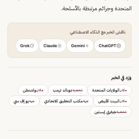
المتحدة وجرائم مرتبطة بالأسلحة.
ناقش الخبر مع الذكاء الاصطناعي
Grok
Claude
Gemini
ChatGPT
وَرَد في الخبر
الولايات المتحدة
دونالد ترمب
واشنطن
مكان
شخصية
مكان
البيت الأبيض
مكتب التحقيق الاتحادي
يو إف سي
مكان
جهة
جهة
جيفري إبستين
شخصية