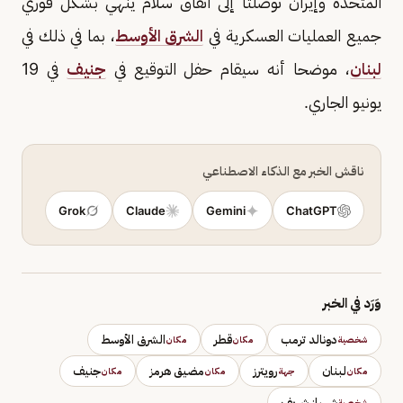
المتحدة وإيران توصلتا إلى اتفاق سلام ينهي بشكل فوري
جميع العمليات العسكرية في
الشرق الأوسط
، بما في ذلك في
لبنان
، موضحا أنه سيقام حفل التوقيع في
جنيف
في 19
يونيو الجاري.
ناقش الخبر مع الذكاء الاصطناعي
Grok
Claude
Gemini
ChatGPT
وَرَد في الخبر
دونالد ترمب
قطر
الشرق الأوسط
شخصية
مكان
مكان
لبنان
رويترز
مضيق هرمز
جنيف
مكان
جهة
مكان
مكان
شهباز شريف
شخصية