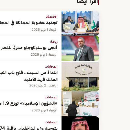
اقرأ أيضًا
الاقتصاد
تجديد عضوية المملكة في المجلس
الأربعاء 1 يوليو 2026
رياضة
أنجي بوستيكوجلو مدربًا للنصر
الجمعة 3 يوليو 2026
المحليات
ابتداءً من السبت.. فتح باب القب
الملك فهد الأمنية
الخميس 2 يوليو 2026
المحليات
«الشؤون الإسلامية» توزع 1.9 مليون نسخة من المصحف الشريف على الحجاج المغادرين
الأربعاء 1 يوليو 2026
المحليات
بتوجيه وزير الداخلية.. ترقية 474 فردًا من منسوبي الدفاع المدني