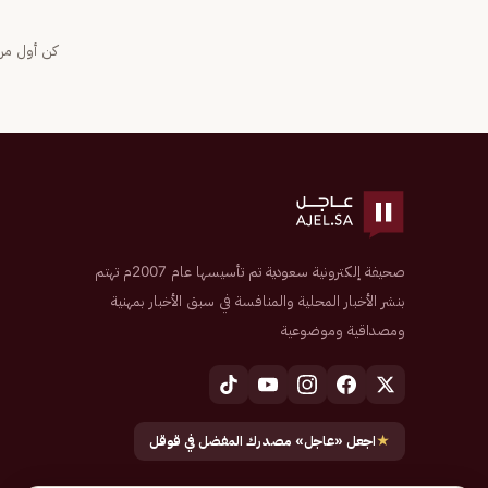
كن أول من 
صحيفة إلكترونية سعودية تم تأسيسها عام 2007م تهتم
بنشر الأخبار المحلية والمنافسة في سبق الأخبار بمهنية
ومصداقية وموضوعية
★
اجعل «عاجل» مصدرك المفضل في قوقل