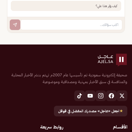
كيف يؤثر هذا علي؟
صحيفة إلكترونية سعودية تم تأسيسها عام 2007م تهتم بنشر الأخبار المحلية
والمنافسة في سبق الأخبار بمهنية ومصداقية وموضوعية
★
اجعل «عاجل» مصدرك المفضل في قوقل
الأقسام
روابط سريعة