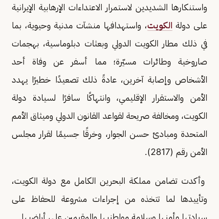
واستنكارها الشديدين لاستمرار الاعتداءات الإرهابية الإيرانية
على دولة
الكويت
، واستهدافها منشآت مدنية وحيوية، بما
في ذلك مطار الكويت الدولي وبعثات دبلوماسية، بهجمات
صاروخية وطائرات مسيّرة؛ مما أسفر عن وفاة أحد
الأشخاص وإصابة آخرين، عادةً ذلك تصعيدًا خطيرًا يهدد
الأمن والاستقرار الإقليمي، وانتهاكًا سافرًا لسيادة دولة
الكويت، ومخالفة صريحة لقواعد القانون الدولي وميثاق الأمم
المتحدة ومبادئ حسن الجوار، وخرقًا جسيمًا لقرار مجلس
الأمن رقم (2817).
وأكدت تضامن مملكة البحرين الكامل مع دولة الكويت،
وتأييدها لما تتخذه من إجراءات مشروعة للحفاظ على
سيادتها وأمنها وسلامة مواطنيها والمقيمين على أراضيها.